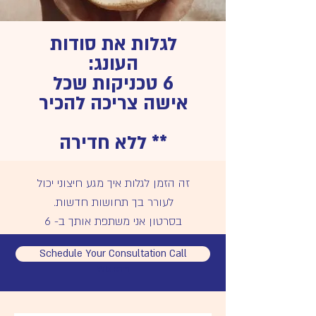
​לגלות את סודות
העונג:
6 טכניקות שכל
אישה צריכה להכיר
** ללא חדירה
זה הזמן לגלות איך מגע חיצוני יכול
לעורר בך תחושות חדשות.
בסרטון אני משתפת אותך ב- 6
טכניקות מופלאות שיעזרו לך
Schedule Your Consultation Call
© 2023 by Sandra Fisher. Proudly created with
להתחבר לעונג הפנימי שלך, בלי שום
Wix.com
צורך בחדירה.