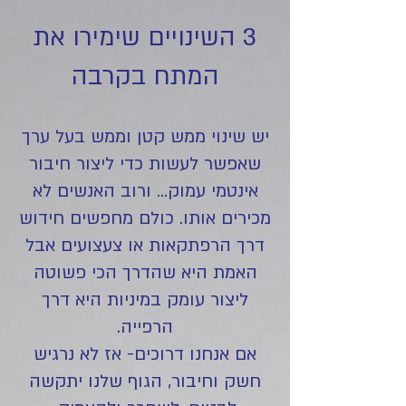
3 השינויים שימירו את
המתח בקרבה
יש שינוי ממש קטן וממש בעל ערך
שאפשר לעשות כדי ליצור חיבור
אינטמי עמוק... ורוב האנשים לא
מכירים אותו. כולם מחפשים חידוש
דרך הרפתקאות או צעצועים אבל
האמת היא שהדרך הכי פשוטה
ליצור עומק במיניות היא דרך
הרפייה.
אם אנחנו דרוכים- אז לא נרגיש
חשק וחיבור, הגוף שלנו יתקשה