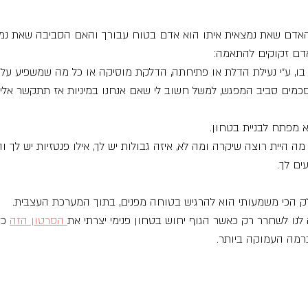
אם האדם שאת נמצאית איתו הוא אדם בטוח עבורך והאם הסביבה שאת נ
אדם זקוקים להתאמה:
 בו, ע״י נעילת הדלת או פתיחתה, הדלקת מוסיקה או כל מה שמשפיע על
סכמים סביב המפגש, למשל חשוב לי שאם אנחנו במיניות אז תתקשר אליי 
מפתח לבניית בטחון.
ה היית רוצה שיקרה ומה לא, איזה גבולות יש לך, אילו פנטזיות יש לך ו
ים לך.
ק הכי משמעותי הוא להרגיש בטוחה מפנים, בתוך המערכת העצבית.
נו לשחרר רק כאשר הגוף יחוש בטחון פנימי יצרתי את
 הסרטון הזה
 כד
רמה העמוקה ביותר.