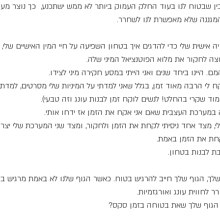
ין שבטוח לנו בעוד החלק העמוק ביותר לא ממש ישתכנע,  כך נוצר מעין
המגננה שלא מאפשרת לנו לשחרר.
 אישית שלי כדי להדגים איך בטחון השפיעה על חיי המין האישיים שלי, 
צה לחקור את מלוא הפוטנציאל המיני שלה.
המם. היינו ביחד שנים ואני הייתי במסע חקירה מיני לצידו.
קח לי הרבה מאוד זמן, בגלל שאני למדתי על המיניות שלי מסרטים, למדתי
וד שקרי בהחלט! לנשים לוקח זמן לבנות עונג וזה טבעי).
 במערכת העצבית שאם אני אקח את הזמן אז ידחו אותי. 
, מצד אחד ניסיתי לקחת את הזמן ולחקור, ומצד שני המערכת שלי יצרה
קחת את הזמן באמת.
בת לבנות בטחון.
לך, הגוף שלך חייב להרגיש בטוח. כאשר הגוף שלנו לא באמת מרגיש בטו
לחווית עונג ואורגזמיות. 
ת הגוף שלך שאת בטוחה בזמן סקס?