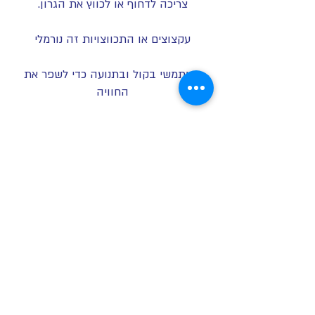
צריכה לדחוף או לכווץ את הגרון.
עקצוצים או התכווצויות זה נורמלי
השתמשי בקול ובתנועה כדי לשפר את
החוויה
תני לכל הרגשות לצאת החוצה בחופשיות
קח זמן לאחר התרגול לנוח ולעבד את
החוויה.
תהני!