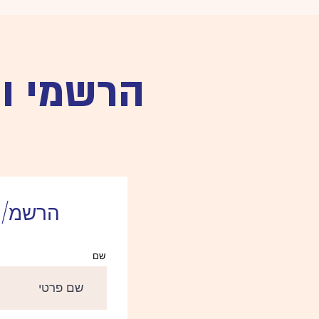
הרשמי ו
הרשמ/י 
שם