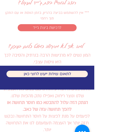
רוצה להוסיף ביצת ג׳ייד לתרגול?
*** אין להשתמש בביצה בהריון, בזמן הווסת או עם התקן
תוך רחמי
לרכישת ביצת ג׳ייד
למה אני לא מרגישה כמעט כלום בנרתיק?
המון נשים לא מרגישות הרבה בנרתיק והסיבה לכך
היא וויסות עצבי.
כאשר אנחנו למדות מגיל צעיר ״לא לגעת שם״ או
לתאום שיחת ייעוץ לחצי כאן
© 2023 by Sandra Fisher. Proudly created with
״שזה מביך״, כאשר אוננות מבויישת, כאשר להיות
Wix.com
אישה זה מצד אחד להיות סקסית אבל מצד שני
להיות צנועה... המידע הזה נרשם במערכת העצבית
שלנו ונוצר ריחוק ואפילו נתק מהפות שלנו.
הנתק הזה עלול להתבטא כמו חוסר תחושה או
להפך תחושה עזה של כאב.
לפעמים על מנת לפצות על חוסר התחושה נבקש
חזק יותר אך העצמה תעמעמם לנו את התחושה
יותר.