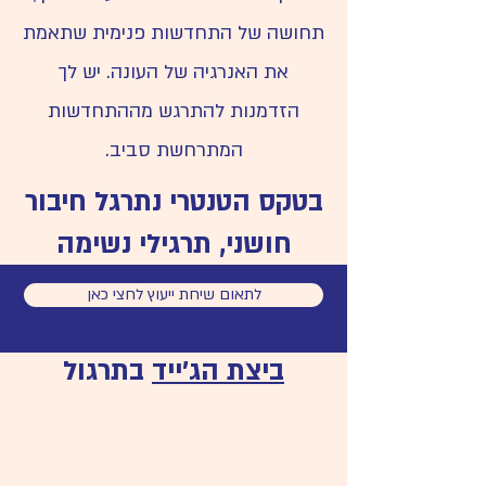
תחושה של התחדשות פנימית שתאמת
את האנרגיה של העונה. יש לך
הזדמנות להתרגש מההתחדשות
המתרחשת סביב.
בטקס הטנטרי נתרגל חיבור
חושני, תרגילי נשימה
ומדיטציה טנטרית. *מי
לתאום שיחת ייעוץ לחצי כאן
© 2023 by Sandra Fisher. Proudly created with
Wix.com
שתרצה תוכל לשלב את
ביצת הג׳ייד
בתרגול